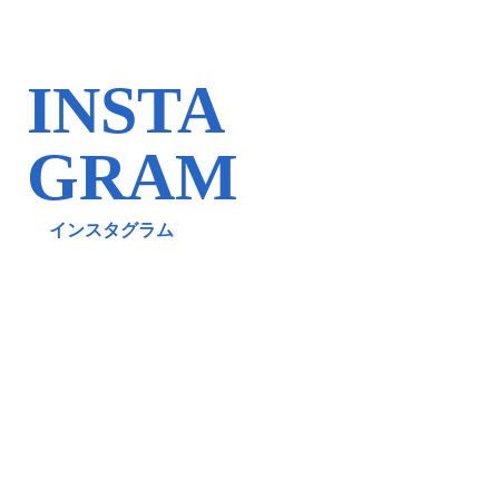
INSTA
GRAM
インスタグラム
realairwig.mens.official