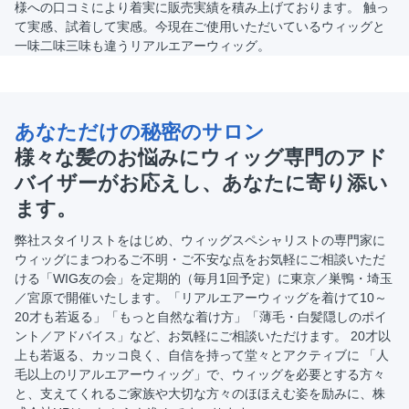
様への口コミにより着実に販売実績を積み上げております。 触っ
て実感、試着して実感。今現在ご使用いただいているウィッグと
一味二味三味も違うリアルエアーウィッグ。
あなただけの秘密のサロン
様々な髪のお悩みにウィッグ専門のアド
バイザーがお応えし、あなたに寄り添い
ます。
弊社スタイリストをはじめ、ウィッグスペシャリストの専門家に
ウィッグにまつわるご不明・ご不安な点をお気軽にご相談いただ
ける「WIG友の会」を定期的（毎月1回予定）に東京／巣鴨・埼玉
／宮原で開催いたします。「リアルエアーウィッグを着けて10～
20才も若返る」「もっと自然な着け方」「薄毛・白髪隠しのポイ
ント／アドバイス」など、お気軽にご相談いただけます。 20才以
上も若返る、カッコ良く、自信を持って堂々とアクティブに 「人
毛以上のリアルエアーウィッグ」で、ウィッグを必要とする方々
と、支えてくれるご家族や大切な方々のほほえむ姿を励みに、株