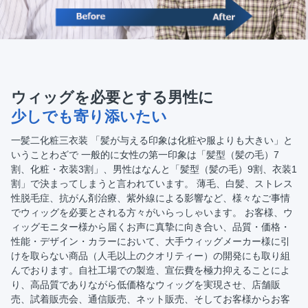
ウィッグを必要とする男性に
少しでも寄り添いたい
一髪二化粧三衣装 「髪が与える印象は化粧や服よりも大きい」と
いうことわざで 一般的に女性の第一印象は「髪型（髪の毛）7
割、化粧・衣装3割」、男性はなんと「髪型（髪の毛）9割、衣装1
割」で決まってしまうと言われています。 薄毛、白髪、ストレス
性脱毛症、抗がん剤治療、紫外線による影響など、様々なご事情
でウィッグを必要とされる方々がいらっしゃいます。 お客様、ウ
ィッグモニター様から届くお声に真摯に向き合い、品質・価格・
性能・デザイン・カラーにおいて、大手ウィッグメーカー様に引
けを取らない商品（人毛以上のクオリティー）の開発にも取り組
んでおります。自社工場での製造、宣伝費を極力抑えることによ
り、高品質でありながら低価格なウィッグを実現させ、店舗販
売、試着販売会、通信販売、ネット販売、そしてお客様からお客